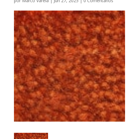
por
Marco Varela
|
Jun 27, 2025
|
0 Comentarios