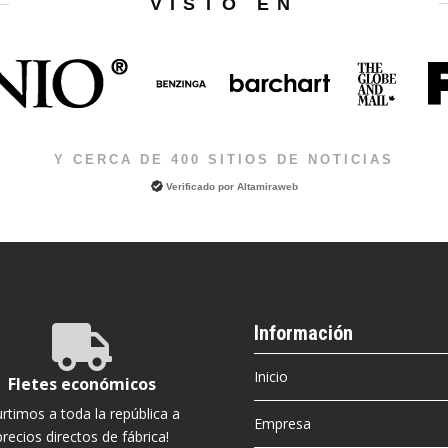
VISTO EN
Y CERCA DE 400 SITIOS DE NOTICIAS
Verificado por
Altamiraweb
Información

Inicio
Fletes económicos
urtimos a toda la república a
Empresa
precios directos de fábrica!