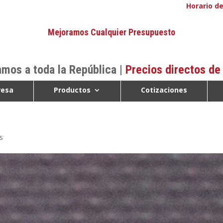
Horario de
Mejoramos Cualquier Presupuesto
mos a toda la República |
Precios directos de
esa
Productos
Cotizaciones
s