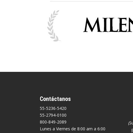
Contáctanos
55-5236-5420
55-2794-0100
800-849-2089
¡S
Lunes a Viernes de 8:00 am a 6:00