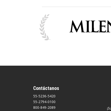
Contáctanos
55-5236-5420
55-2794-0100
800-849-2089
¡S