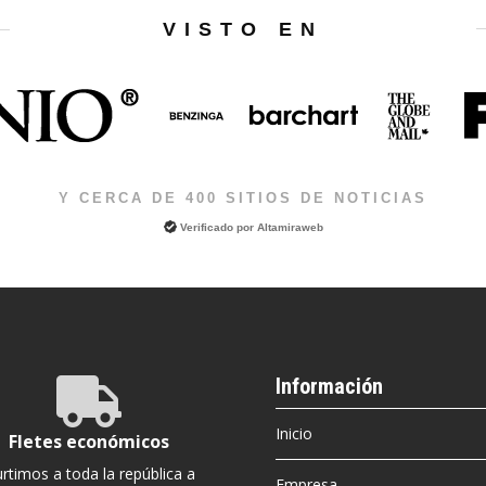
VISTO EN
Y CERCA DE 400 SITIOS DE NOTICIAS
Verificado por
Altamiraweb
Información

Inicio
Fletes económicos
urtimos a toda la república a
Empresa