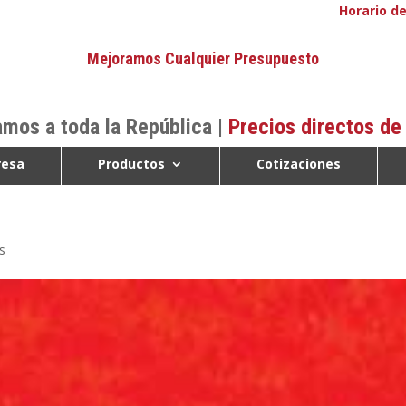
Horario de
Mejoramos Cualquier Presupuesto
mos a toda la República |
Precios directos de
esa
Productos
Cotizaciones
s